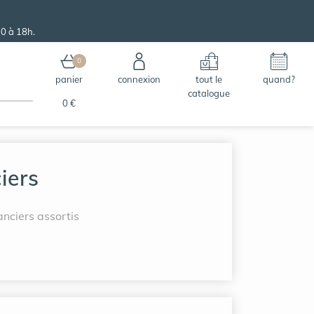
0 à 18h.
0
panier
connexion
tout le
quand?
catalogue
0 €
iers
anciers assortis