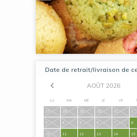
Date de retrait/livraison de c
AOÛT 2026
LU
MA
ME
JE
VE
27
28
29
30
31
1
3
4
5
6
7
8
10
11
12
13
14
15