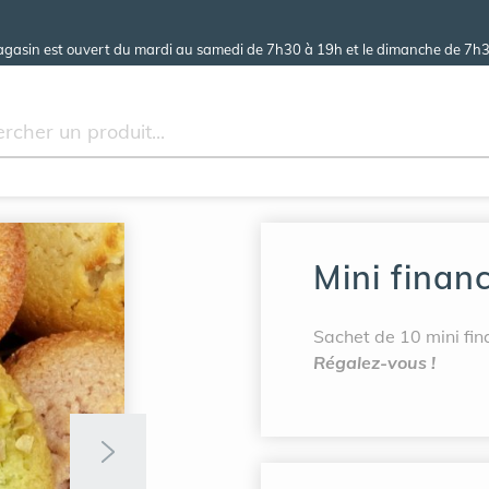
agasin est ouvert du mardi au samedi de 7h30 à 19h et le dimanche de 7h3
Mini financ
Sachet de 10 mini fin
Régalez-vous !