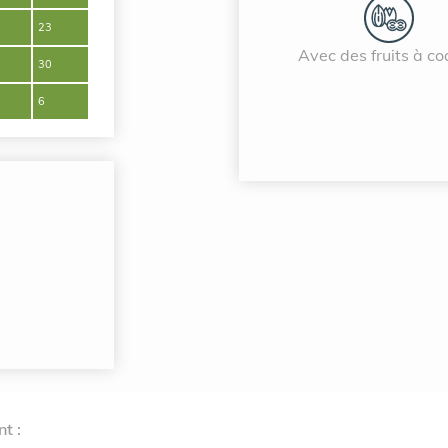
23
Avec des fruits à c
30
6
t :