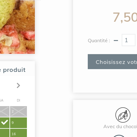
7,5
Quantité :
Choisissez votr
e produit
SA
DI
2
9
Avec du choco
16