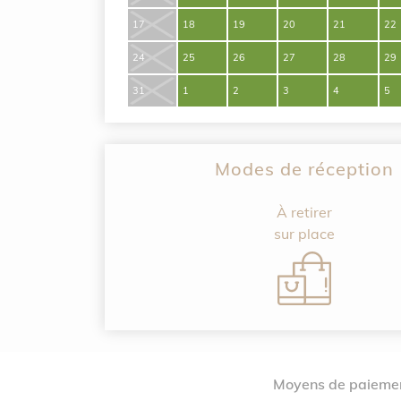
17
18
19
20
21
22
24
25
26
27
28
29
31
1
2
3
4
5
Modes de réception
À retirer
sur place
Moyens de paiemen