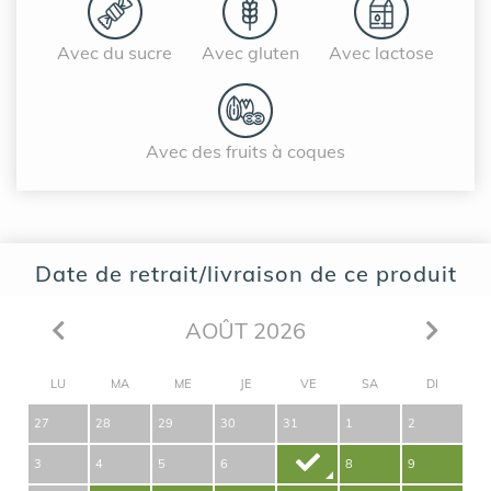
Avec du sucre
Avec gluten
Avec lactose
Avec des fruits à coques
Date de retrait/livraison de ce produit
AOÛT 2026
LU
MA
ME
JE
VE
SA
DI
27
28
29
30
31
1
2
3
4
5
6
7
8
9