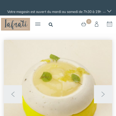
...
Votre magasin est ouvert du mardi au samedi de 7h30 à 19h et le
dimanche de 7h30 à 18h.
0